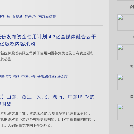
欢
T牌照商
百视通
芒果TV
南方新媒体
份发布资金使用计划:4.2亿全媒体融合云平
.5亿版权内容采购
方新媒体股份有限公司关于使用闲置募集资金及自有资金进行
理的公告
天
风险控制措施
中国证券
众视媒体ASIAOTT
度】山东、浙江、河北、湖南、广东IPTV的
路
突围战
的电视大屏产业，留给未来IPTV增量空间已经非常有限，
年增长的绝对值下滑趋势可能更加明显。IPTV为量而量的时代已
，正进入到留量竞争的下半场环节。
勾