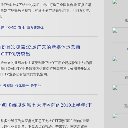
IPTV线上线下结合的模式，成功打造了全国首例4K直播广场
，自制广场舞教学视频，构建全省广场舞生态圈，引领互动电
潮。
大赛
4K+5G
直播
南方新媒体
股份首次覆盖:立足广东的新媒体运营商
V+OTT优势突出
近年来的业绩增长主要受到IPTV+OTT用户规模快速扩张的影
预计公司IPTV业务短期内仍将保持较高增速，长期将开始放
TT TV业务仍有较大的增长空间。
芒
V
云视听
媒体融合
云平台
点|多维度洞察七大牌照商的2019上半年(下
国
从多个维度为大家盘点汇总了七大OTT牌照商2019年的最新
向，以供业界参考。下篇盘点百视通、芒果TV、南方新媒体、