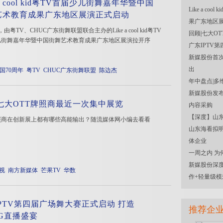
e a cool kid粤TV首届少儿街舞嘉年华暨中国
Like a 
艺术教育成果广东地区展演正式启动
果广东地区
，由粤TV、CHUC广东街舞联盟联合主办的Like a cool kid粤TV
回顾|七大O
儿街舞嘉年华暨中国街舞艺术教育成果广东地区展演拉开序
广东IPTV
新媒股份首次
出
国70周年
粤TV
CHUC广东街舞联盟
陈边杰
年中盘点|多
新媒股份发布
|七大OTT牌照商最近一次集中展览
内容采购
【深度】山东
照商在创新展上都有哪些高能输出？随流媒体网小编去看看
山东海看拟明
体企业
一周之内 为
新媒股份深度
视
南方新媒体
芒果TV
华数
作+轻量级模
PTV第四届广场舞大赛正式启动 打造
推荐企
5G直播盛宴