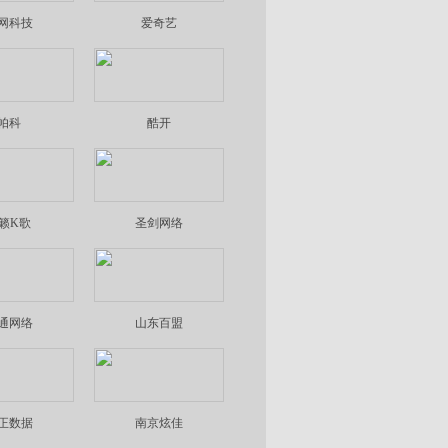
网科技
爱奇艺
帕科
酷开
籁K歌
圣剑网络
通网络
山东百盟
正数据
南京炫佳