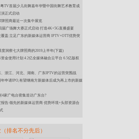
cool kid粤TV首届少儿街舞嘉年华暨中国街舞艺术教育成
展演正式启动
TT牌照商最近一次集中展览
第四届广场舞大赛正式启动 打造4K+5G直播盛宴
覆盖:立足广东的新媒体运营商 IPTV+OTT优势突
维度洞察七大牌照商的2019上半年(下篇)
资金使用计划:4.2亿全媒体融合云平台 6.5亿版权
、浙江、河北、湖南、广东IPTV的运营突围战
年申请IPO,有望继南方新媒体后成为再上市的新媒
何4家广电台密集造访广东台?
报告:领先的新媒体运营商 优势环境+头部资源合
式
业（排名不分先后）