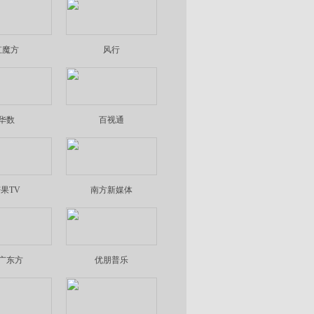
虹魔方
风行
华数
百视通
果TV
南方新媒体
广东方
优朋普乐